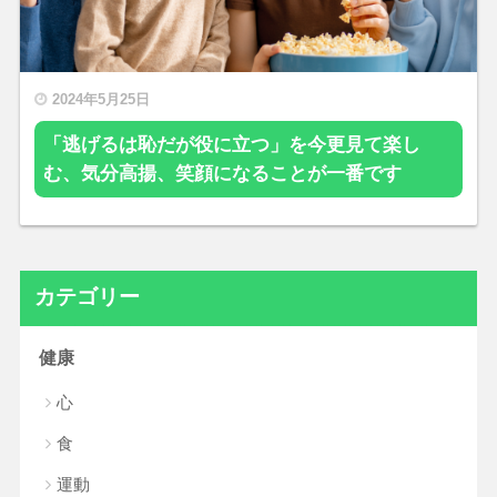
2024年5月25日
「逃げるは恥だが役に立つ」を今更見て楽し
む、気分高揚、笑顔になることが一番です
カテゴリー
健康
心
食
運動