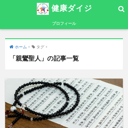
健康ダイジ
プロフィール
ホーム
タグ
「親鸞聖人」の記事一覧