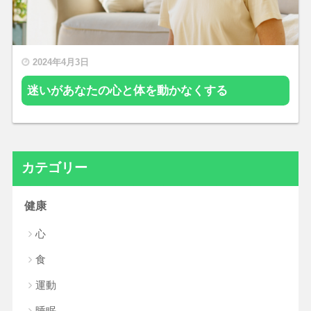
2024年4月3日
迷いがあなたの心と体を動かなくする
カテゴリー
健康
心
食
運動
睡眠