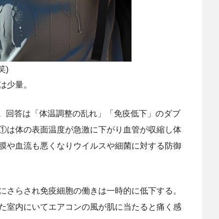
笑)
は少量。
みた。回答は「体温調整の乱れ」「免疫低下」のダブ
①は体の表面温度が急激に下がり血管が収縮し体
膜や血流も悪くなりウイルスや細菌に対する防御
にさらされ免疫細胞の働きは一時的に低下する。
た室内にいてエアコンの風が肌に当たると痛く感