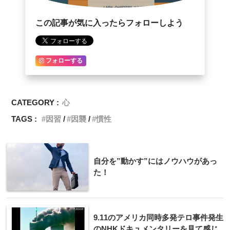
この記事が気に入ったらフォローしよう
フォローする
CATEGORY :
心
TAGS :
因習
因襲
慣性
自分を”動かす”にはノウハウがあっ
た！
9.11のアメリカ同時多発テロ事件発生
のNHKドキュメンタリーを見て感じ