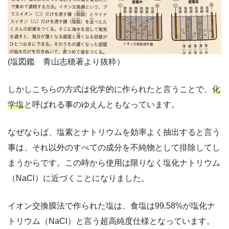
(塩図鑑 青山志穂著より抜粋）
しかしこちらの方式は化学的に作られたと言うことで、
化
学塩
と呼ばれる事のゆえんともなっています。
なぜならば、塩素とナトリウムを効率よく抽出すると言う
事は、それ以外のすべての成分を不純物として排除してし
まうからです。この時から使用は限りなく塩化ナトリウム
（NaCl）に近づくことになりました。
イオン交換膜法で作られた塩は、食塩は99.58%が塩化ナ
トリウム（NaCl）と言う超高純度仕様となっています。