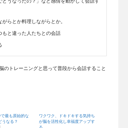
でどうなったの？」など感情を動かして会話す
ながらとか料理しながらとか。
つもと違った人たちとの会話
る
脳のトレーニングと思って普段から会話すること
中で最も原始的な
ワクワク、ドキドキする気持ち
どうなる？
が脳を活性化し幸福度アップす
日
る