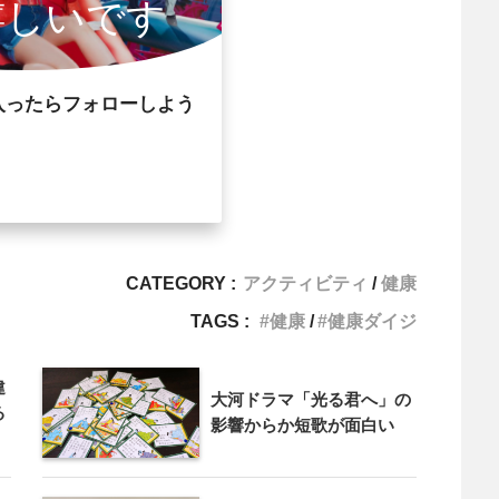
嬉しいです
入ったらフォローしよう
CATEGORY :
アクティビティ
健康
TAGS :
健康
健康ダイジ
違
大河ドラマ「光る君へ」の
る
影響からか短歌が面白い